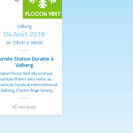
Valberg
04 Août 2018
de 10h00 à 18h00
urnée Station Durable à
Valberg
 label Flocon Vert décerné par
ountain Riders sera remis au
ident du Syndicat Intercommunal
 Valberg, Charles Ange Ginesy.
Partager
le
lien