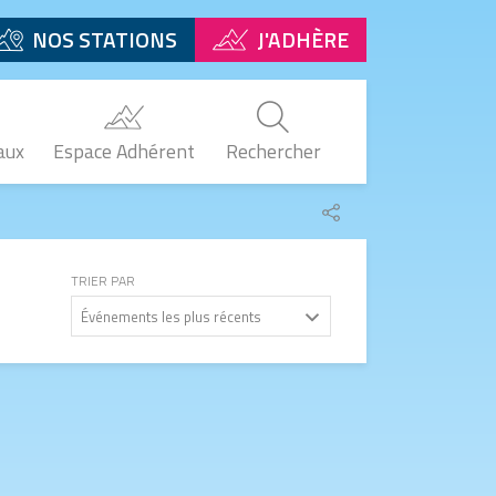
NOS STATIONS
J'ADHÈRE
aux
Espace Adhérent
Rechercher
Partager
le
lien
TRIER PAR
Événements les plus récents