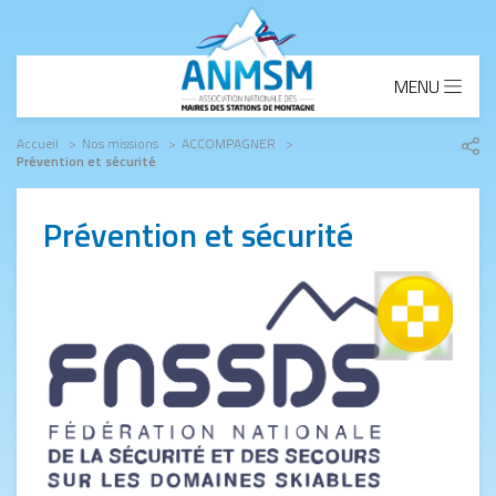
Aller au contenu principal
MENU
Fil d'Ariane
Accueil
Nos missions
ACCOMPAGNER
Prévention et sécurité
Part
le
lien
Prévention et sécurité