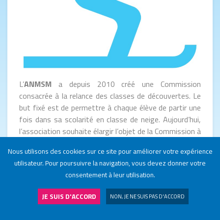
L’
ANMSM
a depuis 2010 créé une Commission
consacrée à la relance des classes de découvertes. Le
but fixé est de permettre à chaque élève de partir une
fois dans sa scolarité en classe de neige. Aujourd’hui,
l’association souhaite élargir l’objet de la Commission à
l’ensemble de la clientèle jeune. L’objectif est de
Nous utilisons des cookies sur ce site pour améliorer votre expérience
mobiliser toutes les parties prenantes d’un séjour en
utilisateur. Pour poursuivre la navigation, vous devez donner votre
station : transporteurs, hébergeurs, loueurs…etc.
consentement à leur utilisation.
Lors de l’adoption de la loi n° 2016-1888 du 28
JE SUIS D'ACCORD
décembre 2016 de modernisation, de développement
NON, JE NE SUIS PAS D'ACCORD
et de protection des territoires de montagne,
NOS STATIONS
J'ADHÈRE