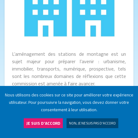
L’aménagement des stations de montagne est un
sujet majeur pour préparer l’avenir : urbanisme,
immobilier, transports, numérique, prospective, tels
sont les nombreux domaines de réflexions que cette
commission est amenée à faire avancer.
Nous utilisons des cookies sur ce site pour améliorer votre expérience
La fréquentation en station dépend fortement de
utilisateur. Pour poursuivre la navigation, vous devez donner votre
l’offre d’hébergement disponible, problématique
consentement à leur utilisation.
d’autant plus important dans un contexte de forte
concurrence internationale. Le groupe de travail de
JE SUIS D'ACCORD
NON, JE NE SUIS PAS D'ACCORD
l’
ANMSM
consacré à la réhabilitation de l’immobilier de
NOS STATIONS
J'ADHÈRE
loisir cherche à endiguer le phénomène des lits froids