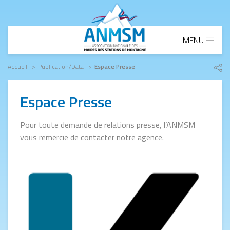
Aller au contenu principal
MENU
Fil d'Ariane
Accueil
Publication/Data
Espace Presse
Part
le
lien
Espace Presse
Pour toute demande de relations presse, l’ANMSM
vous remercie de contacter notre agence.