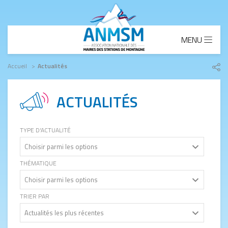
Aller au contenu principal
MENU
Fil d'Ariane
Accueil
Actualités
Part
le
lien
ACTUALITÉS
TYPE D'ACTUALITÉ
THÉMATIQUE
TRIER PAR
Actualités les plus récentes