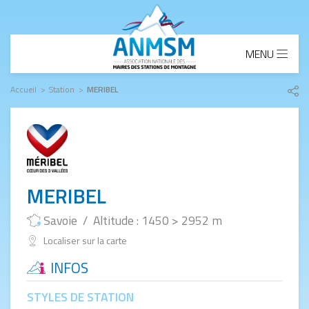
Aller au contenu principal
MENU
Accueil
Station
MERIBEL
Part
le
lien
MERIBEL
Savoie
/
Altitude : 1450 > 2952 m
Localiser sur la carte
INFOS
STYLES DE STATION