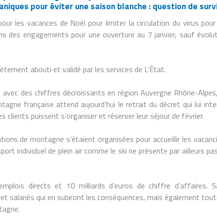
aniques pour éviter une saison blanche : question de survi
pour les vacances de Noël pour limiter la circulation du virus pour
pris des engagements pour une ouverture au 7 janvier, sauf évolu
ement abouti et validé par les services de L’État.
le, avec des chiffres décroissants en région Auvergne Rhône-Alpes
agne française attend aujourd’hui le retrait du décret qui lui inte
 clients puissent s’organiser et réserver leur séjour de février.
ions de montagne s’étaient organisées pour accueillir les vacanc
sport individuel de plein air comme le ski ne présente par ailleurs pa
plois directs et 10 milliards d’euros de chiffre d’affaires. 
 et salariés qui en subiront les conséquences, mais également tout
ntagne.