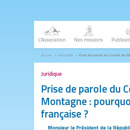
Aller au contenu principal
L'Association
Nos missions
Publicat
Fil d'Ariane
Accueil
Actualités
Prise de parole du Conseil de D
Juridique
Prise de parole du C
Montagne : pourquoi
française ?
Monsieur le Président de la Républ