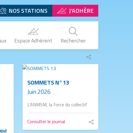
NOS STATIONS
J'ADHÈRE
aux
Espace Adhérent
Rechercher
Partager
le
Image
lien
SOMMETS N°13
Juin 2026
L'ANMSM, la force du collectif
Consulter le journal
Partager
qui
le