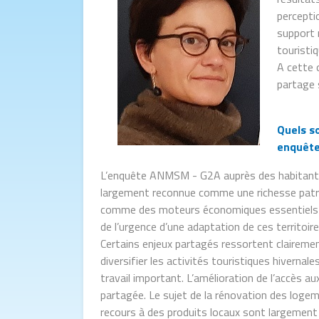
percepti
support 
touristi
A cette 
partage 
Quels s
enquête
L’enquête ANMSM - G2A auprès des habitants 
largement reconnue comme une richesse patri
comme des moteurs économiques essentiels de
de l’urgence d’une adaptation de ces territoi
Certains enjeux partagés ressortent clairemen
diversifier les activités touristiques hivernal
travail important. L’amélioration de l’accès 
partagée. Le sujet de la rénovation des logeme
recours à des produits locaux sont largement 