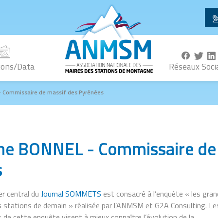
ions/Data
Réseaux Soci
 - Commissaire de massif des Pyrénées
line BONNEL - Commissaire de
s
er central du
Journal SOMMETS
est consacré à l’enquête « les gra
s stations de demain » réalisée par l’ANMSM et G2A Consulting. Le
s de cette enquête visent à mieux connaître l’évolution de la