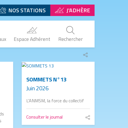
NOS STATIONS
J'ADHÈRE
aux
Espace Adhérent
Rechercher
Partager
le
Image
lien
SOMMETS N°13
Juin 2026
L'ANMSM, la force du collectif
nds
Consulter le journal
s
Partager
le