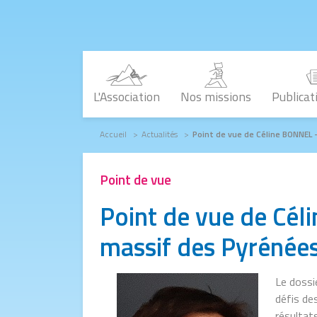
Aller au contenu principal
L'Association
Nos missions
Publicat
Fil d'Ariane
Accueil
Actualités
Point de vue de Céline BONNEL
Point de vue
Point de vue de Cé
massif des Pyrénée
Le dossi
défis de
résultat