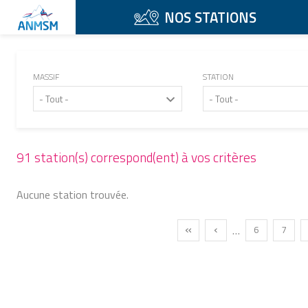
Aller au contenu principal
NOS STATIONS
MASSIF
STATION
- Tout -
- Tout -
91 station(s) correspond(ent) à vos critères
Aucune station trouvée.
Pagination
First page
Previous page
«
‹
…
Page
Page
6
7